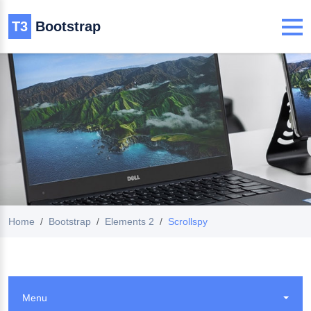
T3
Bootstrap
Home
Bootstrap
Elements 2
Scrollspy
Menu