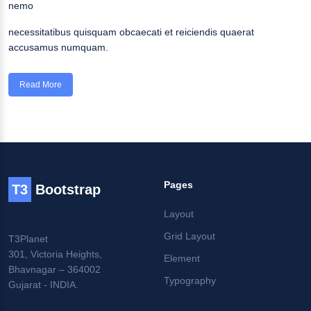
nemo
necessitatibus quisquam obcaecati et reiciendis quaerat
accusamus numquam.
Read More
Pages
T3
Bootstrap
Layout
Grid Layout
T3Planet
301, Victoria Heights,
Element
Bhavnagar – 364002
Typography
Gujarat - INDIA.