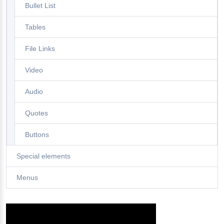
Bullet List
Tables
File Links
Video
Audio
Quotes
Buttons
Special elements
Menus