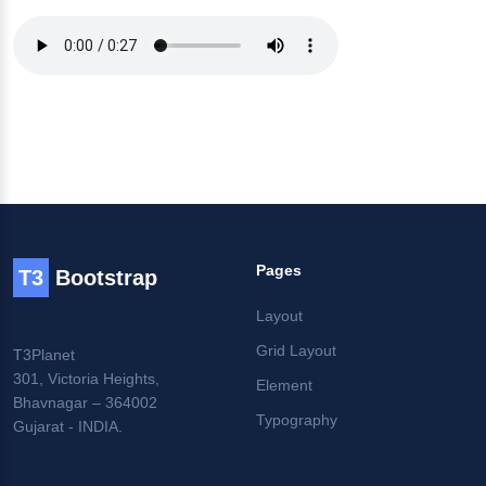
Pages
T3
Bootstrap
Layout
Grid Layout
T3Planet
301, Victoria Heights,
Element
Bhavnagar – 364002
Typography
Gujarat - INDIA.