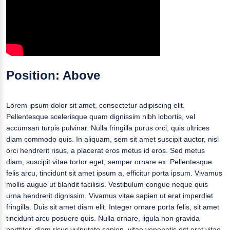
Position: Above
Lorem ipsum dolor sit amet, consectetur adipiscing elit.
Pellentesque scelerisque quam dignissim nibh lobortis, vel
accumsan turpis pulvinar. Nulla fringilla purus orci, quis ultrices
diam commodo quis. In aliquam, sem sit amet suscipit auctor, nisl
orci hendrerit risus, a placerat eros metus id eros. Sed metus
diam, suscipit vitae tortor eget, semper ornare ex. Pellentesque
felis arcu, tincidunt sit amet ipsum a, efficitur porta ipsum. Vivamus
mollis augue ut blandit facilisis. Vestibulum congue neque quis
urna hendrerit dignissim. Vivamus vitae sapien ut erat imperdiet
fringilla. Duis sit amet diam elit. Integer ornare porta felis, sit amet
tincidunt arcu posuere quis. Nulla ornare, ligula non gravida
porttitor, diam risus vulputate sapien, vitae venenatis est erat vitae