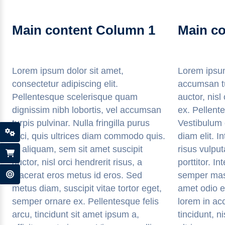
Main content Column 1
Main c
Lorem ipsum dolor sit amet,
Lorem ipsum
consectetur adipiscing elit.
accumsan tur
Pellentesque scelerisque quam
auctor, nisl
dignissim nibh lobortis, vel accumsan
ex. Pellente
turpis pulvinar. Nulla fringilla purus
Vestibulum 
orci, quis ultrices diam commodo quis.
diam elit. I
In aliquam, sem sit amet suscipit
risus vulput
auctor, nisl orci hendrerit risus, a
porttitor. I
placerat eros metus id eros. Sed
semper mass
metus diam, suscipit vitae tortor eget,
amet odio e
semper ornare ex. Pellentesque felis
lorem in ac
arcu, tincidunt sit amet ipsum a,
tincidunt, n