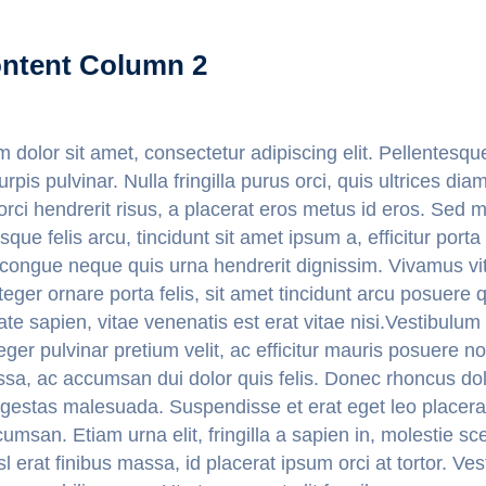
ontent Column 2
 dolor sit amet, consectetur adipiscing elit. Pellentesqu
pis pulvinar. Nulla fringilla purus orci, quis ultrices d
 orci hendrerit risus, a placerat eros metus id eros. Sed 
sque felis arcu, tincidunt sit amet ipsum a, efficitur port
congue neque quis urna hendrerit dignissim. Vivamus vitae
nteger ornare porta felis, sit amet tincidunt arcu posuere q
ate sapien, vitae venenatis est erat vitae nisi.Vestibulu
nteger pulvinar pretium velit, ac efficitur mauris posuere n
a, ac accumsan dui dolor quis felis. Donec rhoncus dolor
gestas malesuada. Suspendisse et erat eget leo placer
cumsan. Etiam urna elit, fringilla a sapien in, molestie s
isl erat finibus massa, id placerat ipsum orci at tortor. V