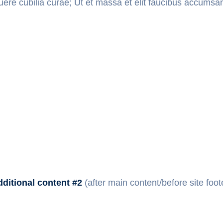
suere cubilia curae; Ut et massa et elit faucibus accumsa
ditional content #2
(after main content/before site foot