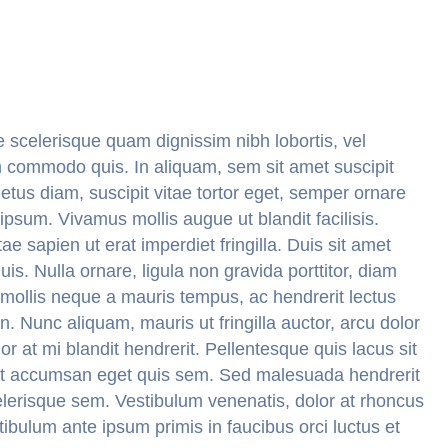
e scelerisque quam dignissim nibh lobortis, vel
iam commodo quis. In aliquam, sem sit amet suscipit
metus diam, suscipit vitae tortor eget, semper ornare
a ipsum. Vivamus mollis augue ut blandit facilisis.
 sapien ut erat imperdiet fringilla. Duis sit amet
uis. Nulla ornare, ligula non gravida porttitor, diam
m mollis neque a mauris tempus, ac hendrerit lectus
on. Nunc aliquam, mauris ut fringilla auctor, arcu dolor
 at mi blandit hendrerit. Pellentesque quis lacus sit
at accumsan eget quis sem. Sed malesuada hendrerit
celerisque sem. Vestibulum venenatis, dolor at rhoncus
estibulum ante ipsum primis in faucibus orci luctus et