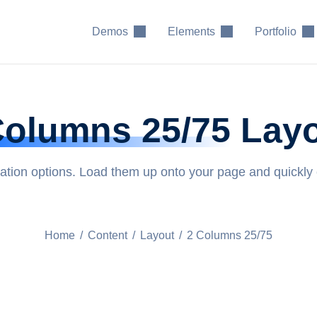
Demos
Elements
Portfolio
Columns 25/75
Lay
zation options. Load them up onto your page and quickly
Home
/
Content
/
Layout
/
2 Columns 25/75