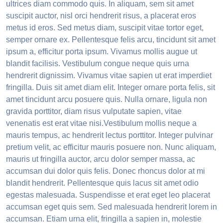
ultrices diam commodo quis. In aliquam, sem sit amet
suscipit auctor, nisl orci hendrerit risus, a placerat eros
metus id eros. Sed metus diam, suscipit vitae tortor eget,
semper ornare ex. Pellentesque felis arcu, tincidunt sit amet
ipsum a, efficitur porta ipsum. Vivamus mollis augue ut
blandit facilisis. Vestibulum congue neque quis urna
hendrerit dignissim. Vivamus vitae sapien ut erat imperdiet
fringilla. Duis sit amet diam elit. Integer ornare porta felis, sit
amet tincidunt arcu posuere quis. Nulla ornare, ligula non
gravida porttitor, diam risus vulputate sapien, vitae
venenatis est erat vitae nisi.Vestibulum mollis neque a
mauris tempus, ac hendrerit lectus porttitor. Integer pulvinar
pretium velit, ac efficitur mauris posuere non. Nunc aliquam,
mauris ut fringilla auctor, arcu dolor semper massa, ac
accumsan dui dolor quis felis. Donec rhoncus dolor at mi
blandit hendrerit. Pellentesque quis lacus sit amet odio
egestas malesuada. Suspendisse et erat eget leo placerat
accumsan eget quis sem. Sed malesuada hendrerit lorem in
accumsan. Etiam urna elit, fringilla a sapien in, molestie