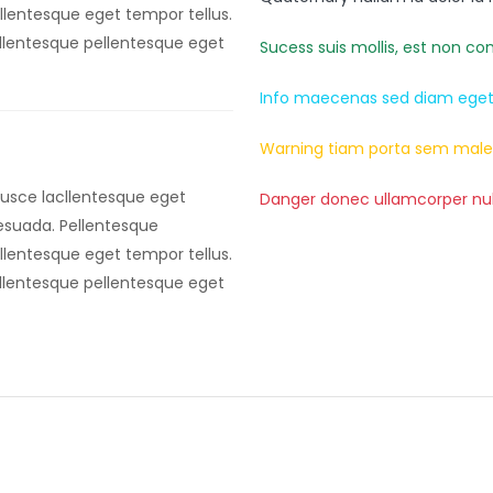
llentesque eget tempor tellus.
ellentesque pellentesque eget
Sucess suis mollis, est non com
Info maecenas sed diam eget r
Warning tiam porta sem male
Fusce lacllentesque eget
Danger donec ullamcorper null
esuada. Pellentesque
llentesque eget tempor tellus.
ellentesque pellentesque eget