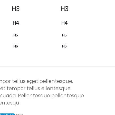
H3
H3
H4
H4
H5
H5
H6
H6
por tellus eget pellentesque.
et tempor tellus ellentesque
esuada. Pellentesque pellentesque
lentesqu