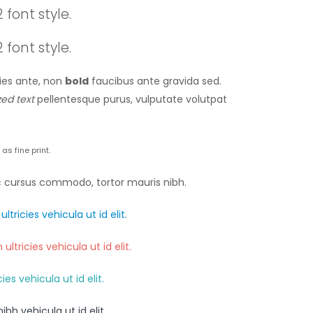
2 font style.
2 font style.
cies ante, non
bold
faucibus ante gravida sed.
zed text
pellentesque purus, vulputate volutpat
as fine print.
c cursus commodo, tortor mauris nibh.
ltricies vehicula ut id elit.
ltricies vehicula ut id elit.
ies vehicula ut id elit.
bh vehicula ut id elit.