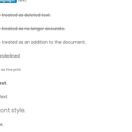
text.
highlight
e treated as deleted text.
be treated as no longer accurate.
be treated as an addition to the document.
 underlined
as fine print.
ext.
text.
font style.
e.