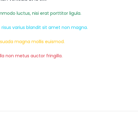
modo luctus, nisi erat porttitor ligula.
isus varius blandit sit amet non magna.
suada magna mollis euismod.
a non metus auctor fringilla.