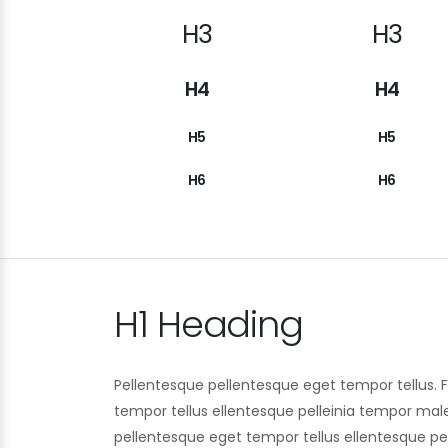
H3
H3
H4
H4
H5
H5
H6
H6
H1 Heading
Pellentesque pellentesque eget tempor tellus. 
tempor tellus ellentesque pelleinia tempor mal
pellentesque eget tempor tellus ellentesque pe