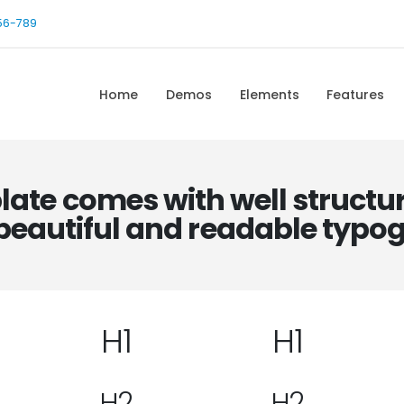
56-789
Home
Demos
Elements
Features
ate comes with well structur
beautiful and readable typo
H1
H1
H2
H2