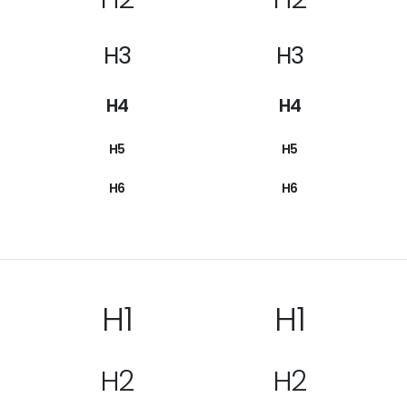
H3
H3
H4
H4
H5
H5
H6
H6
H1
H1
H2
H2