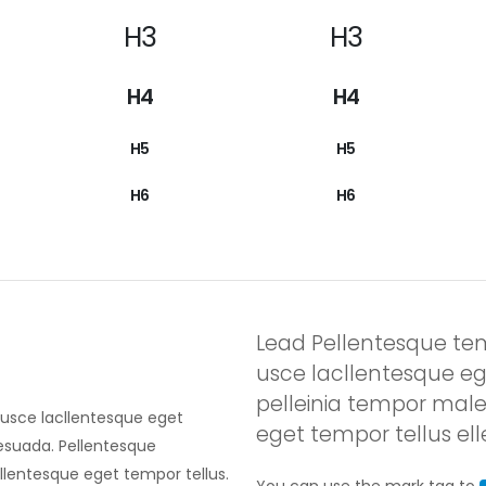
H3
H3
H4
H4
H5
H5
H6
H6
Lead Pellentesque tem
usce lacllentesque eg
pelleinia tempor mal
Fusce lacllentesque eget
eget tempor tellus el
esuada. Pellentesque
llentesque eget tempor tellus.