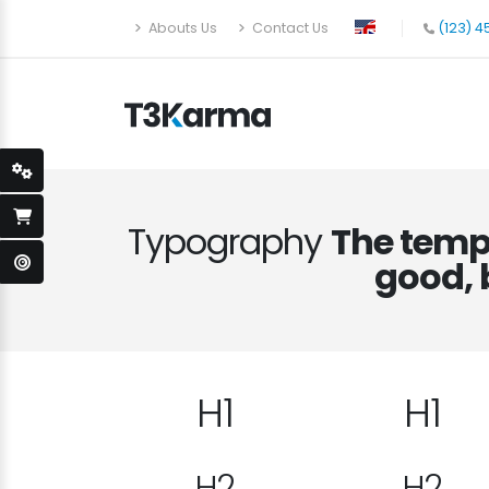
Abouts Us
Contact Us
(123) 4
Typography
The templ
good, 
H1
H1
H2
H2